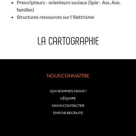
Prescripteurs - orienteurs sociaux (
Spie
-
Ass
,
Ase
,
familles)
Structures ressources sur l'illettrisme
LA CARTOGRAPHIE
NOUS CONNAÎTRE
QUI SOMMES-NOUS ?
L'ÉQUIPE
NOUS CONTACTER
EMFOR RECRUTE