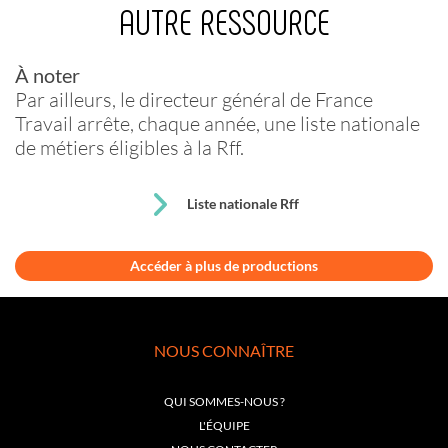
AUTRE RESSOURCE
À noter
Par ailleurs, le directeur général de France
Travail arrête, chaque année, une liste nationale
de métiers éligibles à la
Rff
.
Liste nationale Rff
Accéder à plus de productions
NOUS CONNAÎTRE
QUI SOMMES-NOUS ?
L'ÉQUIPE