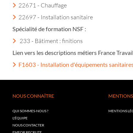
22671 - Chauffage
22697 - Installation sanitaire
Spécialité de formation NSF :
233 - Bâtiment : finitions
Lien vers les descriptions métiers France Trava
F1603 - Installation d'équipements sanitaire
NOUS CONNAÎTRE
MENTIONS
QUI SOMMES-NOUS ?
MENTIONS LÉ
L'ÉQUIPE
NOUS CONTACTER
EMFOR RECRUTE