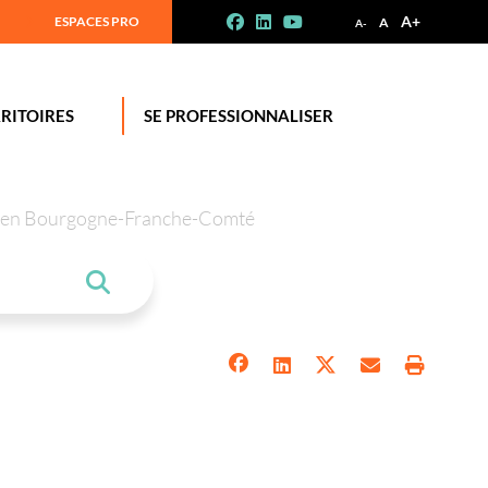
A+
ESPACES PRO
A
A-
RITOIRES
SE PROFESSIONNALISER
tion en Bourgogne-Franche-Comté