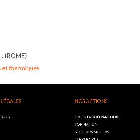
il : (ROME)
s et thermiques
 LÉGALES
NOS ACTIONS
GALES
ORIENTATION PARCOURS
FORMATION
SECTEURS MÉTIERS
TERRITOIRES