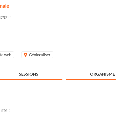
nale
rgogne
ite web
Géolocaliser
SESSIONS
ORGANISME
nts :