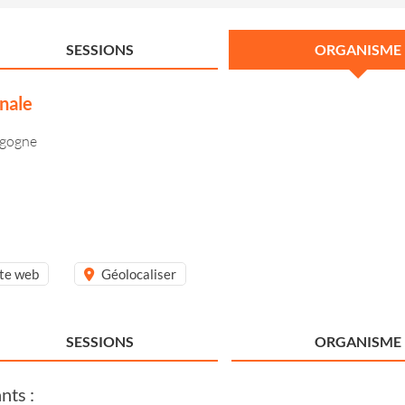
SESSIONS
ORGANISME
nale
rgogne
ite web
Géolocaliser
SESSIONS
ORGANISME
nts :