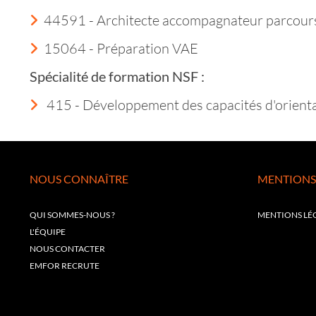
44591 - Architecte accompagnateur parcour
15064 - Préparation VAE
Spécialité de formation NSF :
415 - Développement des capacités d'orientat
NOUS CONNAÎTRE
MENTIONS
QUI SOMMES-NOUS ?
MENTIONS LÉ
L'ÉQUIPE
NOUS CONTACTER
EMFOR RECRUTE