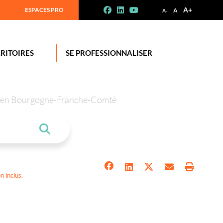
A+
ESPACES PRO
A
A-
RITOIRES
SE PROFESSIONNALISER
tion en Bourgogne-Franche-Comté
 inclus.