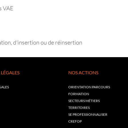
s VAE
ion, d'insertion ou de réinsertion
 LÉGALES
NOS ACTIONS
GALES
ORIENTATION PARCOURS
FORMATION
SECTEURS MÉTIERS
TERRITOIRES
SE PROFESSIONNALISER
CREFOP