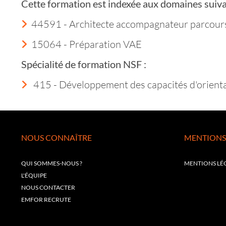
Cette formation est indexée aux domaines suiva
44591 - Architecte accompagnateur parcour
15064 - Préparation VAE
Spécialité de formation NSF :
415 - Développement des capacités d'orientat
NOUS CONNAÎTRE
MENTIONS
QUI SOMMES-NOUS ?
MENTIONS LÉ
L'ÉQUIPE
NOUS CONTACTER
EMFOR RECRUTE