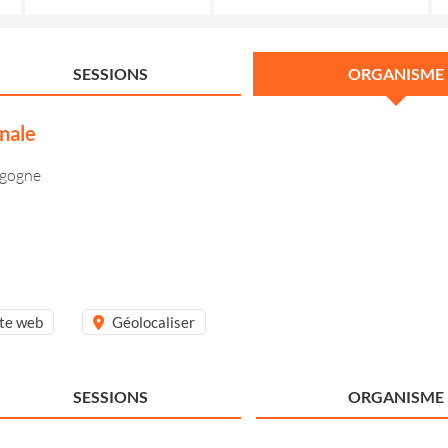
SESSIONS
ORGANISME
nale
rgogne
ite web
Géolocaliser
SESSIONS
ORGANISME