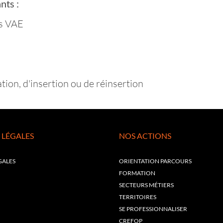
nts :
s VAE
ion, d'insertion ou de réinsertion
 LÉGALES
NOS ACTIONS
GALES
ORIENTATION PARCOURS
FORMATION
SECTEURS MÉTIERS
TERRITOIRES
SE PROFESSIONNALISER
CREFOP