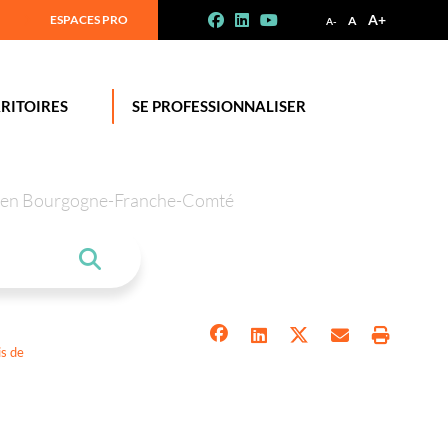
A+
ESPACES PRO
A
A-
RITOIRES
SE PROFESSIONNALISER
tion en Bourgogne-Franche-Comté
is de