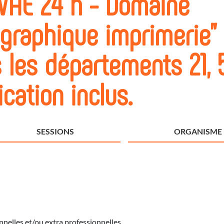
AE 24 h - Domaine
e graphique imprimerie"
 les départements 21, 
ication inclus.
SESSIONS
ORGANISME
nelles et/ou extra professionnelles.