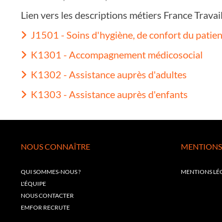
Lien vers les descriptions métiers France Trava
J1501 - Soins d'hygiène, de confort du patien
K1301 - Accompagnement médicosocial
K1302 - Assistance auprès d'adultes
K1303 - Assistance auprès d'enfants
NOUS CONNAÎTRE
MENTIONS
QUI SOMMES-NOUS ?
MENTIONS LÉ
L'ÉQUIPE
NOUS CONTACTER
EMFOR RECRUTE