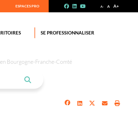
A+
ESPACES PRO
A
A-
RITOIRES
SE PROFESSIONNALISER
tion en Bourgogne-Franche-Comté