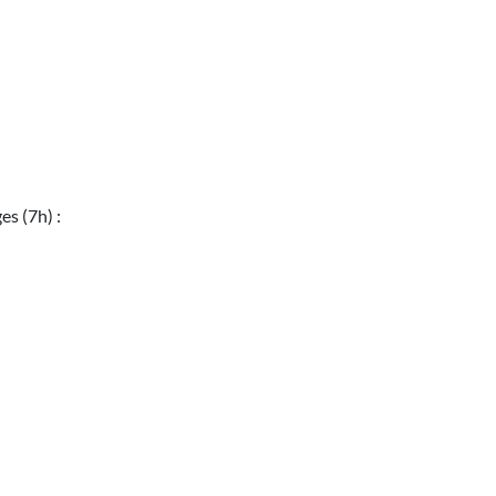
s (7h) :
: