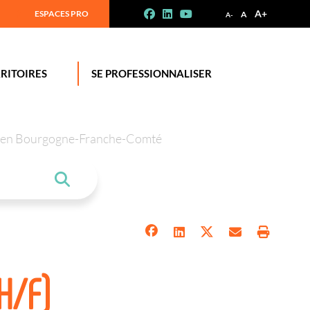
A+
ESPACES PRO
A
A-
RITOIRES
SE PROFESSIONNALISER
tion en Bourgogne-Franche-Comté
H/F)