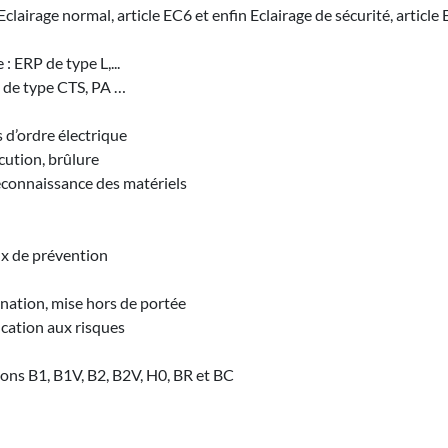
Eclairage normal, article EC6 et enfin Eclairage de sécurité, article
: ERP de type L,...
P de type CTS, PA …
 d’ordre électrique
ocution, brûlure
reconnaissance des matériels
ux de prévention
gnation, mise hors de portée
ication aux risques
tions B1, B1V, B2, B2V, H0, BR et BC