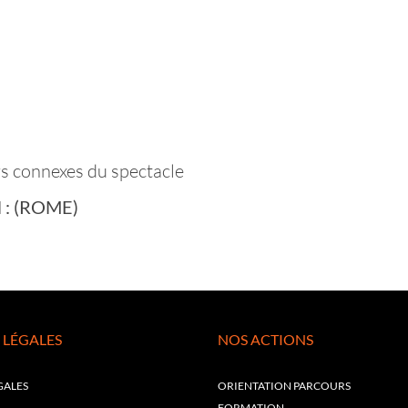
rs connexes du spectacle
il : (ROME)
 LÉGALES
NOS ACTIONS
GALES
ORIENTATION PARCOURS
FORMATION