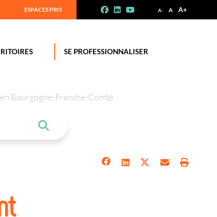
A+
ESPACES PRO
A
A-
RITOIRES
SE PROFESSIONNALISER
tion en Bourgogne-Franche-Comté
nt