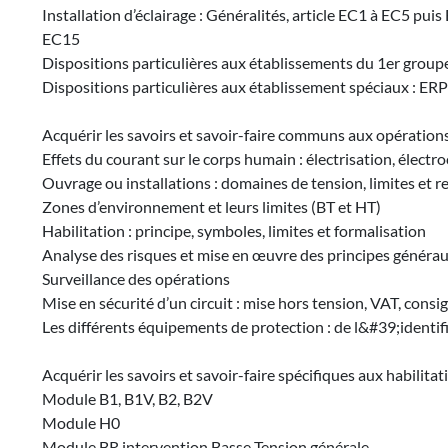
Installation d’éclairage : Généralités, article EC1 à EC5 puis 
EC15
Dispositions particulières aux établissements du 1er groupe 
Dispositions particulières aux établissement spéciaux : ER
Acquérir les savoirs et savoir-faire communs aux opérations
Effets du courant sur le corps humain : électrisation, électr
Ouvrage ou installations : domaines de tension, limites et 
Zones d’environnement et leurs limites (BT et HT)
Habilitation : principe, symboles, limites et formalisation
Analyse des risques et mise en œuvre des principes généra
Surveillance des opérations
Mise en sécurité d’un circuit : mise hors tension, VAT, consi
Les différents équipements de protection : de l&#39;identif
Acquérir les savoirs et savoir-faire spécifiques aux habilita
Module B1, B1V, B2, B2V
Module H0
Module BR intervention Basse Tension générale