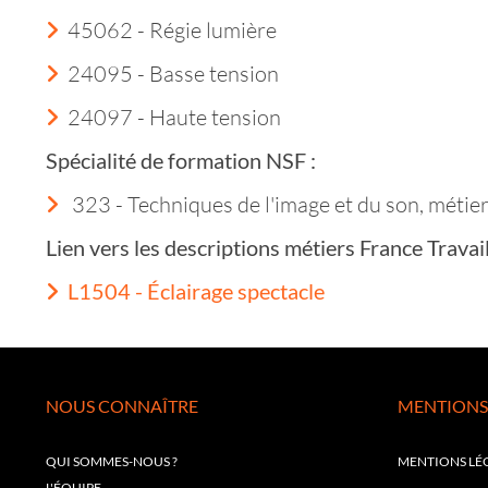
45062 - Régie lumière
24095 - Basse tension
24097 - Haute tension
Spécialité de formation NSF :
323 - Techniques de l'image et du son, métie
Lien vers les descriptions métiers France Trava
L1504 - Éclairage spectacle
NOUS CONNAÎTRE
MENTIONS
QUI SOMMES-NOUS ?
MENTIONS LÉ
L'ÉQUIPE