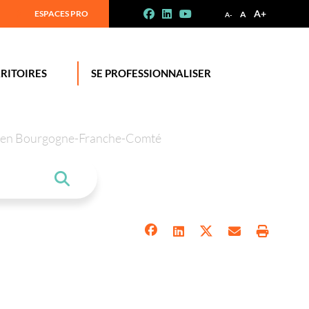
A+
ESPACES PRO
A
A-
RITOIRES
SE PROFESSIONNALISER
tion en Bourgogne-Franche-Comté