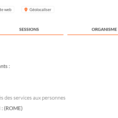
ite web
Géolocaliser
SESSIONS
ORGANISME
nts :
tés des services aux personnes
il : (ROME)