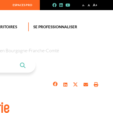
A+
ESPACES PRO
A
A-
RITOIRES
SE PROFESSIONNALISER
tion en Bourgogne-Franche-Comté
ie