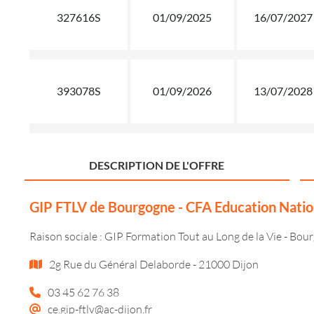
327616S
01/09/2025
16/07/2027
393078S
01/09/2026
13/07/2028
DESCRIPTION DE L'OFFRE
GIP FTLV de Bourgogne - CFA Education Natio
Raison sociale : GIP Formation Tout au Long de la Vie - Bou
2g Rue du Général Delaborde - 21000 Dijon
03 45 62 76 38
ce.gip-ftlv@ac-dijon.fr