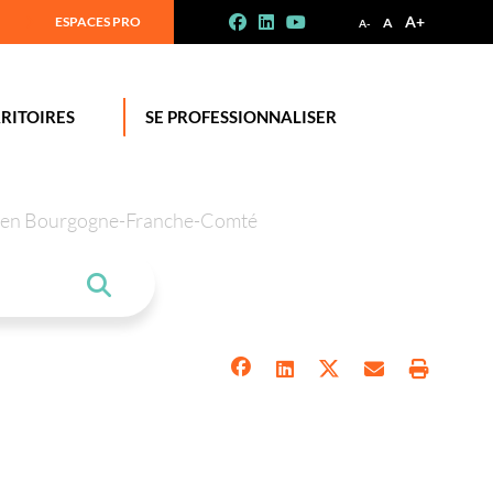
A+
ESPACES PRO
A
A-
RITOIRES
SE PROFESSIONNALISER
tion en Bourgogne-Franche-Comté