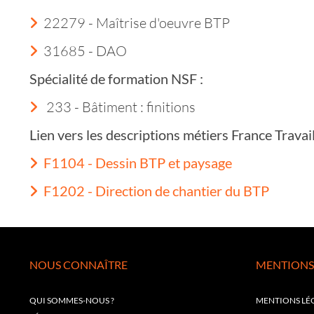
22279 - Maîtrise d'oeuvre BTP
31685 - DAO
Spécialité de formation NSF :
233 - Bâtiment : finitions
Lien vers les descriptions métiers France Trava
F1104 - Dessin BTP et paysage
F1202 - Direction de chantier du BTP
NOUS CONNAÎTRE
MENTIONS
QUI SOMMES-NOUS ?
MENTIONS LÉ