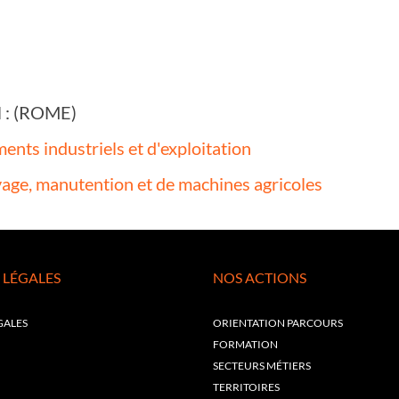
il : (ROME)
ents industriels et d'exploitation
vage, manutention et de machines agricoles
 LÉGALES
NOS ACTIONS
GALES
ORIENTATION PARCOURS
FORMATION
SECTEURS MÉTIERS
TERRITOIRES