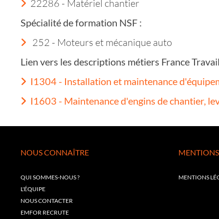
22286 - Matériel chantier
Spécialité de formation NSF :
252 - Moteurs et mécanique auto
Lien vers les descriptions métiers France Trava
I1304 - Installation et maintenance d'équipem
I1603 - Maintenance d'engins de chantier, le
NOUS CONNAÎTRE
MENTIONS
QUI SOMMES-NOUS ?
MENTIONS LÉ
L'ÉQUIPE
NOUS CONTACTER
EMFOR RECRUTE