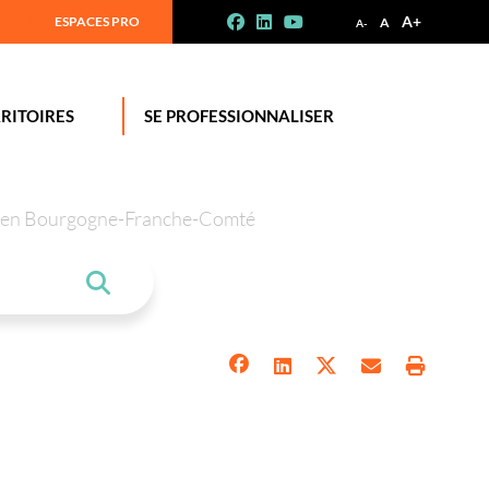
A+
ESPACES PRO
A
A-
RITOIRES
SE PROFESSIONNALISER
tion en Bourgogne-Franche-Comté