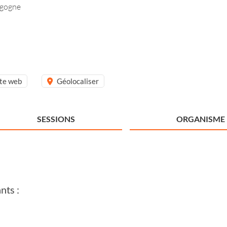
rgogne
ite web
Géolocaliser
SESSIONS
ORGANISME
nts :