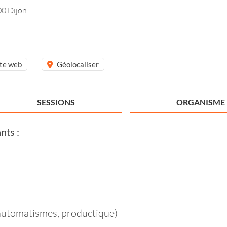
00 Dijon
ite web
Géolocaliser
SESSIONS
ORGANISME
nts :
 automatismes, productique)