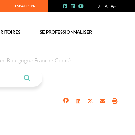
A+
ESPACES PRO
A
A-
RITOIRES
SE PROFESSIONNALISER
tion en Bourgogne-Franche-Comté