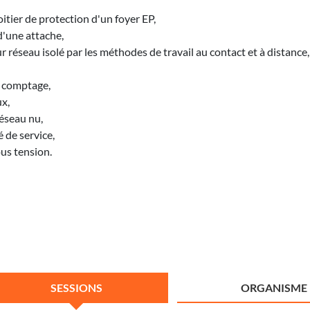
tier de protection d'un foyer EP,
d'une attache,
 réseau isolé par les méthodes de travail au contact et à distance,
 comptage,
ux,
réseau nu,
 de service,
ous tension.
SESSIONS
ORGANISME