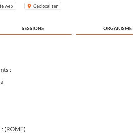
ite web
Géolocaliser
SESSIONS
ORGANISME
nts :
al
il : (ROME)