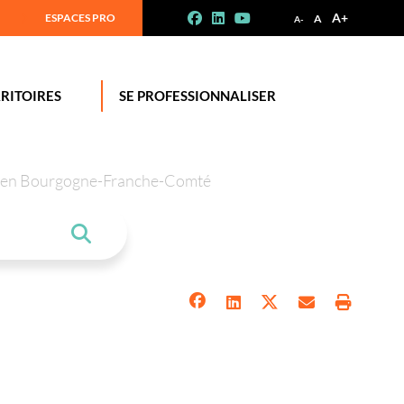
A+
ESPACES PRO
A
A-
RITOIRES
SE PROFESSIONNALISER
tion en Bourgogne-Franche-Comté