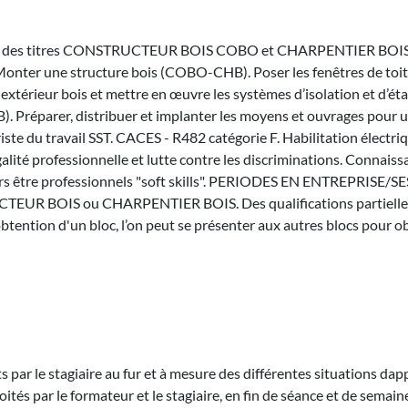
 des titres CONSTRUCTEUR BOIS COBO et CHARPENTIER BOIS CHB
nter une structure bois (COBO-CHB). Poser les fenêtres de toit e
xtérieur bois et mettre en œuvre les systèmes d’isolation et d’ét
B). Préparer, distribuer et implanter les moyens et ouvrages pou
te du travail SST. CACES - R482 catégorie F. Habilitation élect
Egalité professionnelle et lutte contre les discriminations. Conna
Savoirs être professionnels "soft skills". PERIODES EN ENTREPRI
UCTEUR BOIS ou CHARPENTIER BOIS. Des qualifications partielles
tention d'un bloc, l’on peut se présenter aux autres blocs pour obt
ar le stagiaire au fur et à mesure des différentes situations
oités par le formateur et le stagiaire, en fin de séance et de semai