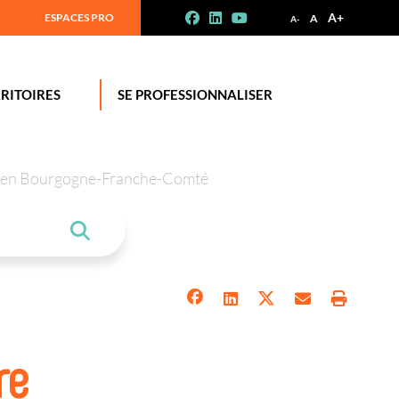
A+
ESPACES PRO
A
A-
RITOIRES
SE PROFESSIONNALISER
tion en Bourgogne-Franche-Comté
re