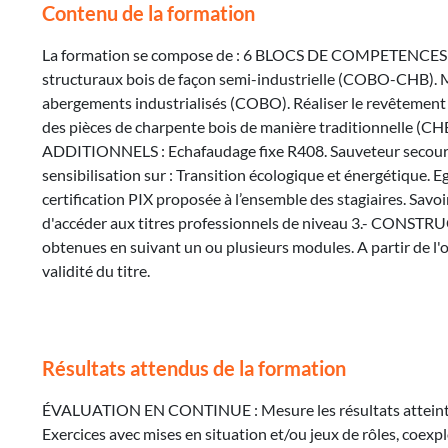
Contenu de la formation
La formation se compose de : 6 BLOCS DE COMPETENCES
structuraux bois de façon semi-industrielle (COBO-CHB). Mo
abergements industrialisés (COBO). Réaliser le revêtement e
des pièces de charpente bois de manière traditionnelle (CH
ADDITIONNELS : Echafaudage fixe R408. Sauveteur secouris
sensibilisation sur : Transition écologique et énergétique. 
certification PIX proposée à l’ensemble des stagiaires. 
d'accéder aux titres professionnels de niveau 3.- CONSTR
obtenues en suivant un ou plusieurs modules. A partir de l'ob
validité du titre.
Résultats attendus de la formation
ÉVALUATION EN CONTINUE : Mesure les résultats atteints p
Exercices avec mises en situation et/ou jeux de rôles, coexpl