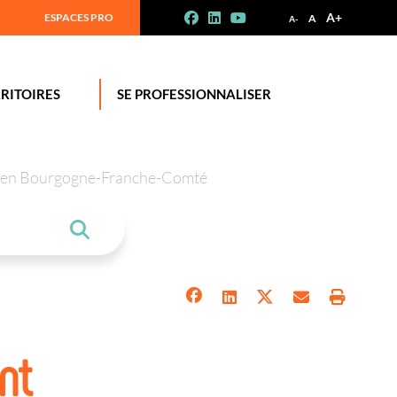
A+
ESPACES PRO
A
A-
RITOIRES
SE PROFESSIONNALISER
tion en Bourgogne-Franche-Comté
nt