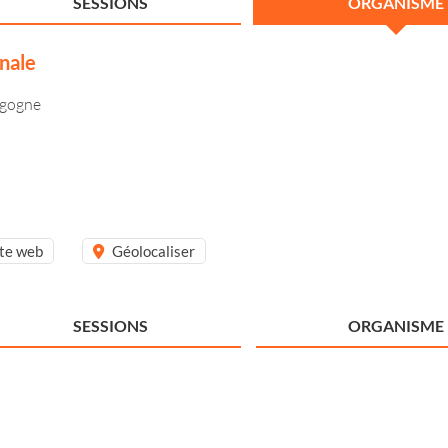
SESSIONS
ORGANISME
nale
rgogne
ite web
Géolocaliser
SESSIONS
ORGANISME