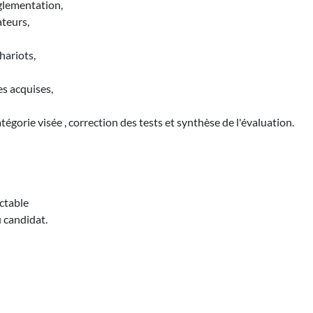
églementation,
ateurs,
hariots,
es acquises,
tégorie visée , correction des tests et synthèse de l'évaluation.
ctable
u candidat.