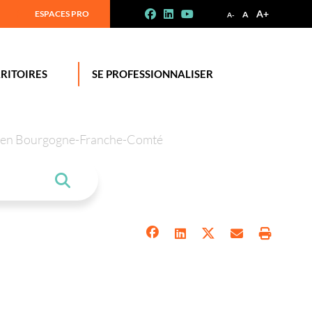
A+
ESPACES PRO
A
A-
RITOIRES
SE PROFESSIONNALISER
tion en Bourgogne-Franche-Comté