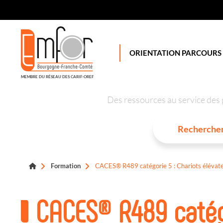
Panneau de gestion des cookies
ORIENTATION PARCOURS
MEMBRE DU RÉSEAU DES CARIF-OREF
Des ressources au service des 
Formation
CACES® R489 catégorie 5 : Chariots élévate
CACES® R489 catégo