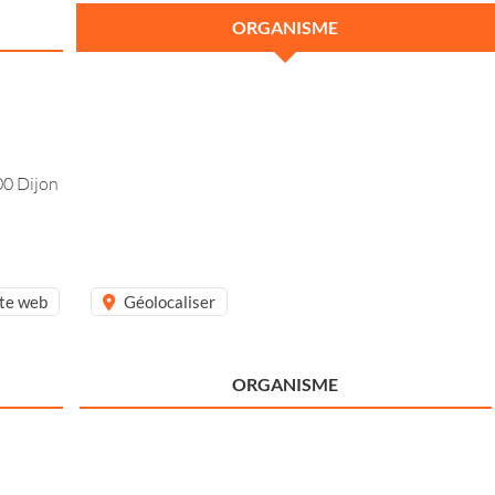
ORGANISME
00 Dijon
ite web
Géolocaliser
ORGANISME