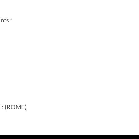
nts :
il : (ROME)