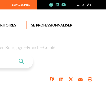
A+
ESPACES PRO
A
A-
RITOIRES
SE PROFESSIONNALISER
tion en Bourgogne-Franche-Comté