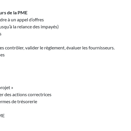
eurs de la PME
re à un appel d’offres
usqu’à la relance des impayés)
s
 contrôler, valider le règlement, évaluer les fournisseurs.
les
rojet »
ser des actions correctrices
termes de trésorerie
PME