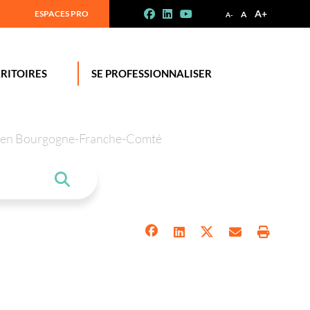
A+
ESPACES PRO
A
A-
RITOIRES
SE PROFESSIONNALISER
tion en Bourgogne-Franche-Comté