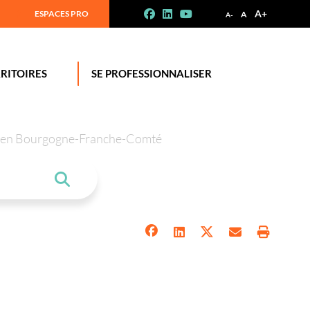
A+
ESPACES PRO
A
A-
RITOIRES
SE PROFESSIONNALISER
tion en Bourgogne-Franche-Comté