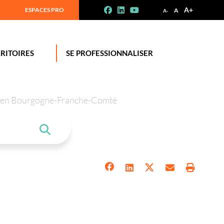
A+
ESPACES PRO
A
A-
RITOIRES
SE PROFESSIONNALISER
tion en Bourgogne-Franche-Comté