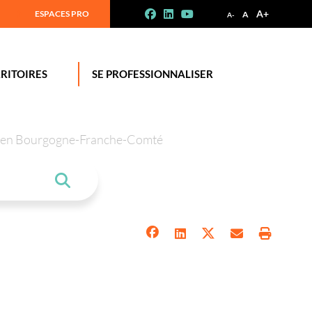
A+
ESPACES PRO
A
A-
RITOIRES
SE PROFESSIONNALISER
tion en Bourgogne-Franche-Comté