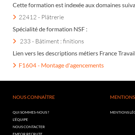
Cette formation est indexée aux domaines suiva
22412 - Plâtrerie
Spécialité de formation NSF :
233 - Bâtiment : finitions
Lien vers les descriptions métiers France Trava
F1604 - Montage d'agencements
NOUS CONNAÎTRE
MENTIONS
QUI SOMMES-NOUS ?
MENTIONS LÉ
L'ÉQUIPE
NOUS CONTACTER
EMFOR RECRUTE