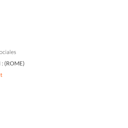
ociales
il : (ROME)
t