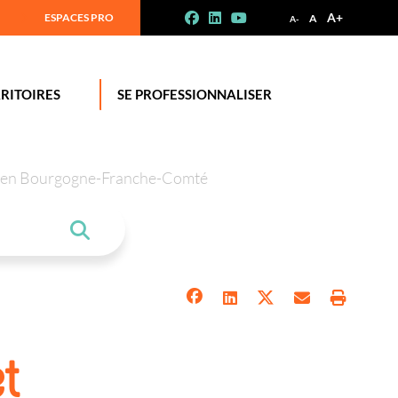
A+
ESPACES PRO
A
A-
RITOIRES
SE PROFESSIONNALISER
tion en Bourgogne-Franche-Comté
et