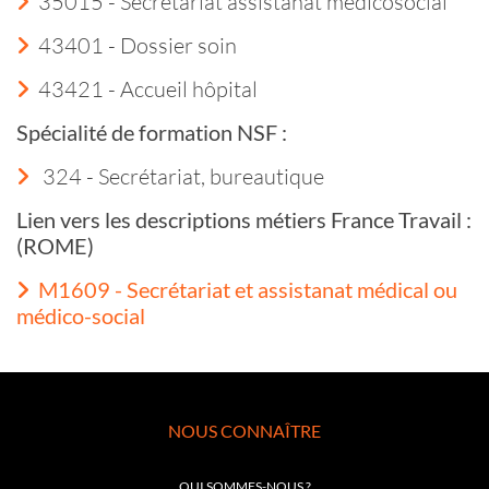
35015 - Secrétariat assistanat médicosocial
43401 - Dossier soin
43421 - Accueil hôpital
Spécialité de formation NSF :
324 - Secrétariat, bureautique
Lien vers les descriptions métiers France Travail :
(ROME)
M1609 - Secrétariat et assistanat médical ou
médico-social
NOUS CONNAÎTRE
QUI SOMMES-NOUS ?