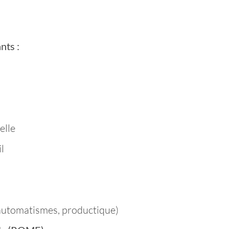
nts :
elle
l
 automatismes, productique)