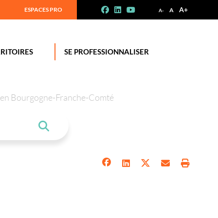
A+
ESPACES PRO
A
A-
RITOIRES
SE PROFESSIONNALISER
tion en Bourgogne-Franche-Comté