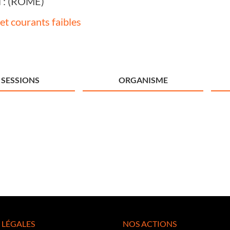
il : (ROME)
et courants faibles
SESSIONS
ORGANISME
 LÉGALES
NOS ACTIONS