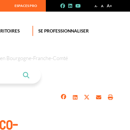
A+
ESPACES PRO
A
A-
RITOIRES
SE PROFESSIONNALISER
tion en Bourgogne-Franche-Comté
co-