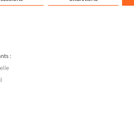
nts :
elle
l