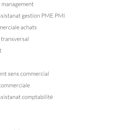
t management
ssistanat gestion PME PMI
erciale achats
transversal
t
nt sens commercial
commerciale
ssistanat comptabilité