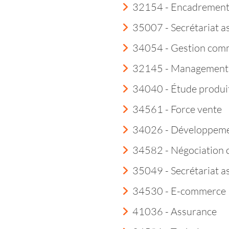
32154 - Encadremen
35007 - Secrétariat a
34054 - Gestion comm
32145 - Management 
34040 - Étude produi
34561 - Force vente
34026 - Développeme
34582 - Négociation 
35049 - Secrétariat a
34530 - E-commerce
41036 - Assurance