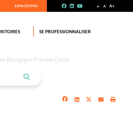
A+
ESPACES PRO
A
A-
RITOIRES
SE PROFESSIONNALISER
tion en Bourgogne-Franche-Comté