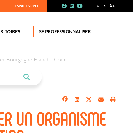
A+
ESPACES PRO
A
A-
RITOIRES
SE PROFESSIONNALISER
tion en Bourgogne-Franche-Comté
ER UN ORGANISME