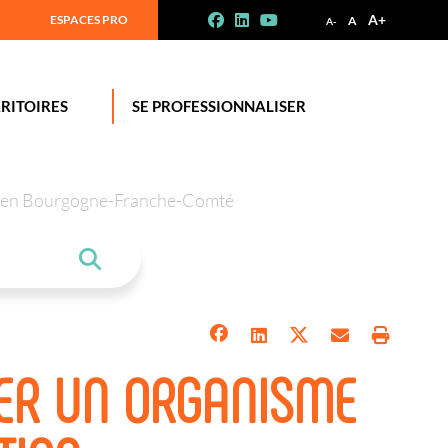
A+
ESPACES PRO
A
A-
RITOIRES
SE PROFESSIONNALISER
tion en Bourgogne-Franche-Comté
ER UN ORGANISME