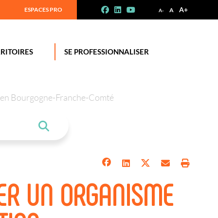
A+
ESPACES PRO
A
A-
RITOIRES
SE PROFESSIONNALISER
tion en Bourgogne-Franche-Comté
ER UN ORGANISME