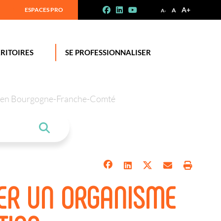
A+
ESPACES PRO
A
A-
RITOIRES
SE PROFESSIONNALISER
tion en Bourgogne-Franche-Comté
ER UN ORGANISME