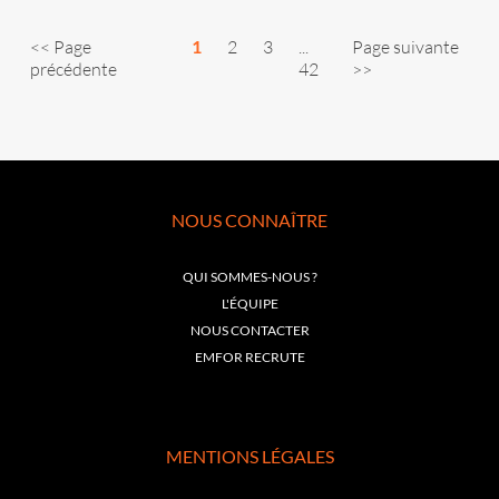
<< Page
1
2
3
...
Page suivante
précédente
42
>>
NOUS CONNAÎTRE
QUI SOMMES-NOUS ?
L'ÉQUIPE
NOUS CONTACTER
EMFOR RECRUTE
MENTIONS LÉGALES