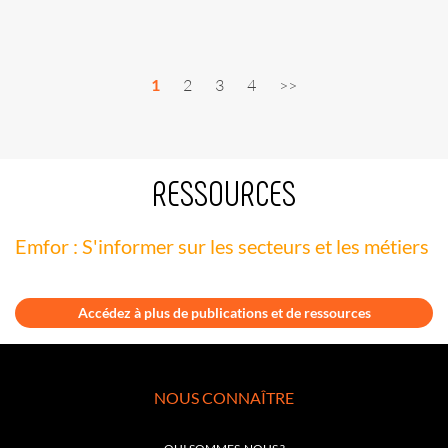
1
2
3
4
>>
RESSOURCES
Emfor : S'informer sur les secteurs et les métiers
Accédez à plus de publications et de ressources
NOUS CONNAÎTRE