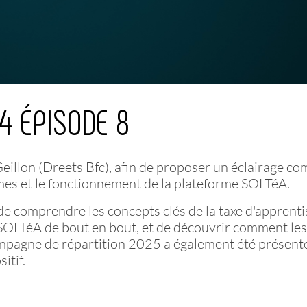
4 ÉPISODE 8
eillon (
Dreets
Bfc), afin de proposer un éclairage co
smes et le fonctionnement de la plateforme SOLTéA.
e comprendre les concepts clés de la taxe d'apprenti
 SOLTéA de bout en bout, et de découvrir comment les
ampagne de répartition 2025 a également été présent
itif.