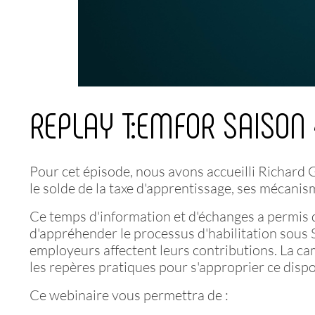
REPLAY T:EMFOR SAISON 
Pour cet épisode, nous avons accueilli Richard G
le solde de la taxe d'apprentissage, ses mécani
Ce temps d'information et d'échanges a permis d
d'appréhender le processus d'habilitation sous
employeurs affectent leurs contributions. La c
les repères pratiques pour s'approprier ce dispos
Ce webinaire vous permettra de :