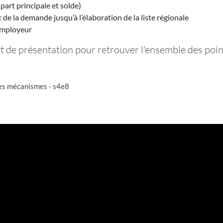
(part principale et solde)
de la demande jusqu’à l’élaboration de la liste régionale
’employeur
t de présentation pour retrouver l'ensemble des poin
es mécanismes - s4e8