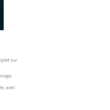
mplet sur
ssage,
ée, avec