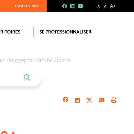
A+
ESPACES PRO
A
A-
RITOIRES
SE PROFESSIONNALISER
tion en Bourgogne-Franche-Comté
e :