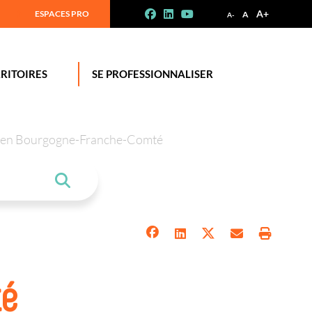
A+
ESPACES PRO
A
A-
RITOIRES
SE PROFESSIONNALISER
tion en Bourgogne-Franche-Comté
té