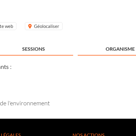
ite web
Géolocaliser
SESSIONS
ORGANISME
nts :
 de l'environnement
 LÉGALES
NOS ACTIONS