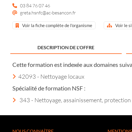
03 84 76 07 46
greta.hsnfc@ac-besancon.fr
Voir la fiche complète de l'organisme
Voir le s
DESCRIPTION DE L'OFFRE
Cette formation est indexée aux domaines suiva
42093 - Nettoyage locaux
Spécialité de formation NSF :
343 - Nettoyage, assainissement, protection
NOUS CONNAÎTRE
MENTIONS