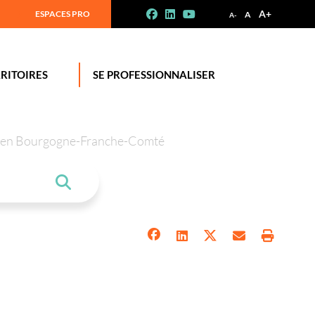
A+
ESPACES PRO
A
A-
RITOIRES
SE PROFESSIONNALISER
tion en Bourgogne-Franche-Comté