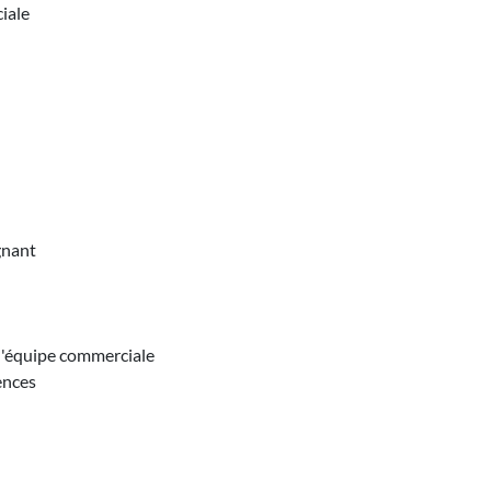
ciale
gnant
 l'équipe commerciale
ences