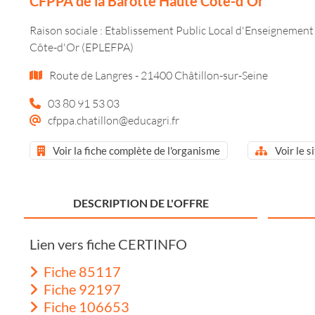
CFPPA de la Barotte Haute Côte-d'Or
Raison sociale : Etablissement Public Local d'Enseignement
Côte-d'Or (EPLEFPA)
Route de Langres - 21400 Châtillon-sur-Seine
03 80 91 53 03
cfppa.chatillon@educagri.fr
Voir la fiche complète de l'organisme
Voir le s
DESCRIPTION DE L'OFFRE
Lien vers fiche CERTINFO
Fiche 85117
Fiche 92197
Fiche 106653