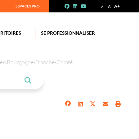
A+
ESPACES PRO
A
A-
RITOIRES
SE PROFESSIONNALISER
tion en Bourgogne-Franche-Comté