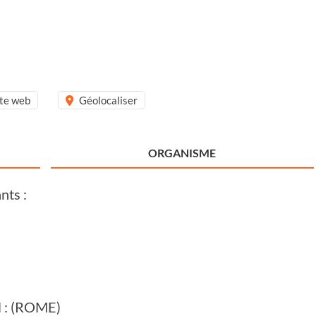
ite web
Géolocaliser
ORGANISME
nts :
il : (ROME)