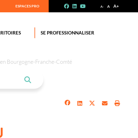
A+
ESPACES PRO
A
A-
RITOIRES
SE PROFESSIONNALISER
tion en Bourgogne-Franche-Comté
u