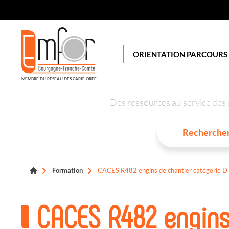
Panneau de gestion des cookies
ORIENTATION PARCOURS
MEMBRE DU RÉSEAU DES CARIF-OREF
Des ressources au service des 
Formation
CACES R482 engins de chantier catégorie D
CACES R482 engins