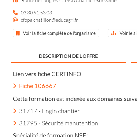
Route de Langres - 21400 Châtillon-sur-Seine
03 80 91 53 03
cfppa.chatillon@educagri.fr
Voir la fiche complète de l'organisme
Voir le s
DESCRIPTION DE L'OFFRE
Lien vers fiche CERTINFO
Fiche 106667
Cette formation est indexée aux domaines suiva
31717 - Engin chantier
31795 - Sécurité manutention
Spécialité de formation NSF :