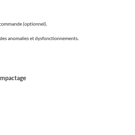
lécommande (optionnel).
te des anomalies et dysfonctionnements.
compactage