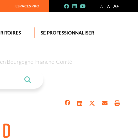
A+
ESPACES PRO
A
A-
RITOIRES
SE PROFESSIONNALISER
tion en Bourgogne-Franche-Comté
 D