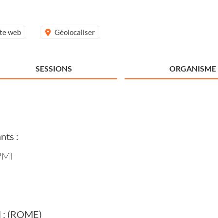
ite web
Géolocaliser
SESSIONS
ORGANISME
nts :
 PMI
il : (ROME)