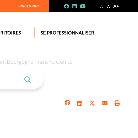
A+
ESPACES PRO
A
A-
RITOIRES
SE PROFESSIONNALISER
tion en Bourgogne-Franche-Comté