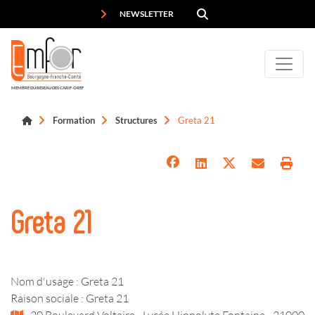
Panneau de gestion des cookies
NEWSLETTER
MEMBRE DU RÉSEAU DES CARIF-OREF
Formation
Structures
Greta 21
Greta 21
Nom d'usage : Greta 21
Raison sociale : Greta 21
20 Boulevard Voltaire - Lycée Hippolyte Fontaine - 21000