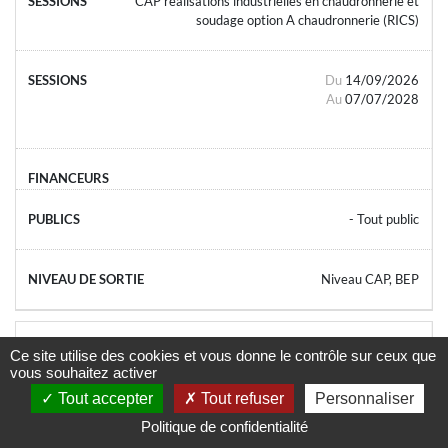
CAP réalisations industrielles en chaudronnerie et
soudage option A chaudronnerie (RICS)
Du
14/09/2026
Au
07/07/2028
- Tout public
Niveau CAP, BEP
Certificat de spécialisation technicien en soudage
Ce site utilise des cookies et vous donne le contrôle sur ceux que
vous souhaitez activer
Tout accepter
Tout refuser
Personnaliser
Du
21/09/2026
Politique de confidentialité
Au
11/06/2027