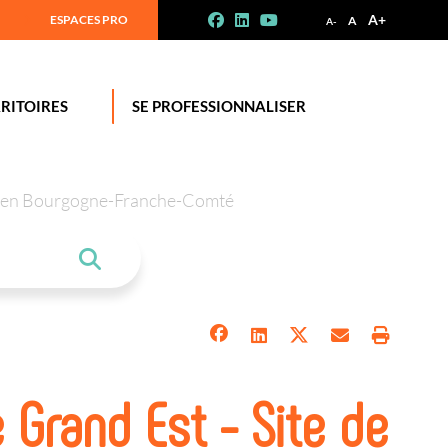
A+
ESPACES PRO
A
A-
RITOIRES
SE PROFESSIONNALISER
tion en Bourgogne-Franche-Comté
Grand Est - Site de