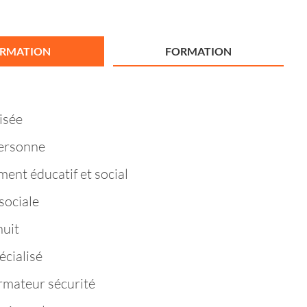
ORMATION
FORMATION
isée
personne
nt éducatif et social
sociale
nuit
cialisé
rmateur sécurité