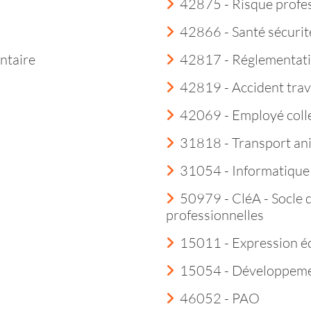
42875 - Risque profe
42866 - Santé sécurité
ntaire
42817 - Réglementatio
42819 - Accident trav
42069 - Employé colle
31818 - Transport ani
31054 - Informatique 
50979 - CléA - Socle 
professionnelles
15011 - Expression éc
15054 - Développemen
46052 - PAO