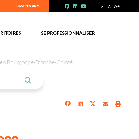
A+
ESPACES PRO
A
A-
RITOIRES
SE PROFESSIONNALISER
tion en Bourgogne-Franche-Comté
rces