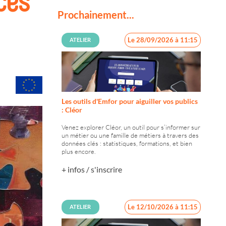
Prochainement...
Le 28/09/2026 à 11:15
ATELIER
Les outils d'Emfor pour aiguiller vos publics
: Cléor
Venez explorer Cléor, un outil pour s’informer sur
un métier ou une famille de métiers à travers des
données clés : statistiques, formations, et bien
plus encore.
+ infos / s'inscrire
Le 12/10/2026 à 11:15
ATELIER