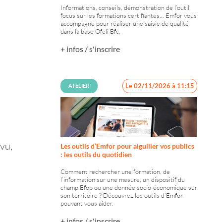
Informations, conseils, démonstration de l’outil,
focus sur les formations certifiantes... Emfor vous
accompagne pour réaliser une saisie de qualité
dans la base Ofeli Bfc.
+ infos / s'inscrire
Le 02/11/2026 à 11:15
ATELIER
vu,
Les outils d’Emfor pour aiguiller vos publics
: les outils du quotidien
Comment rechercher une formation, de
l’information sur une mesure, un dispositif du
champ Efop ou une donnée socio-économique sur
son territoire ? Découvrez les outils d’Emfor
pouvant vous aider.
+ infos / s'inscrire