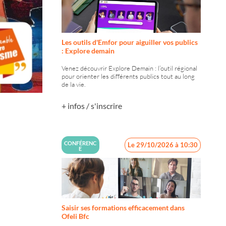
Les outils d'Emfor pour aiguiller vos publics
: Explore demain
Venez découvrir Explore Demain : l’outil régional
pour orienter les différents publics tout au long
de la vie.
+ infos / s'inscrire
CONFÉRENC
Le 29/10/2026 à 10:30
E
Saisir ses formations efficacement dans
Ofeli Bfc