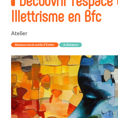
Illettrisme en Bfc
Atelier
Ressources et outils d’Emfor
A distance