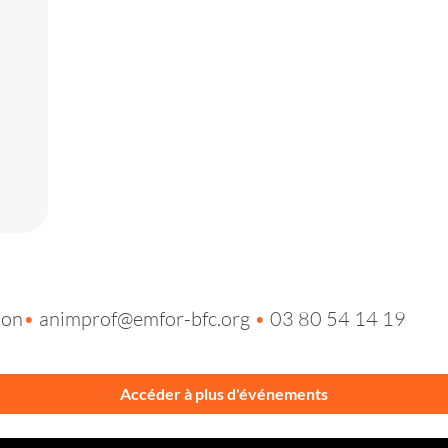
ion
•
animprof@emfor-bfc.org
•
03 80 54 14 19
Accéder à plus d'événements