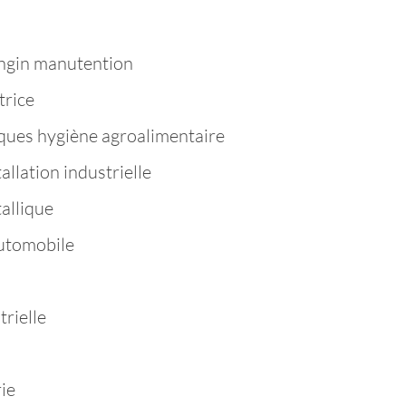
ngin manutention
trice
ques hygiène agroalimentaire
llation industrielle
allique
utomobile
rielle
ie