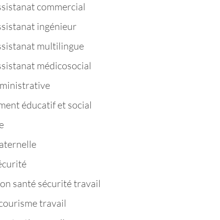
ssistanat commercial
ssistanat ingénieur
sistanat multilingue
ssistanat médicosocial
ministrative
nt éducatif et social
e
aternelle
curité
n santé sécurité travail
ourisme travail