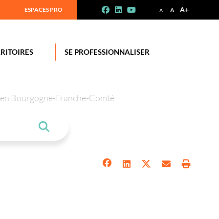
A+
ESPACES PRO
A
A-
RITOIRES
SE PROFESSIONNALISER
tion en Bourgogne-Franche-Comté