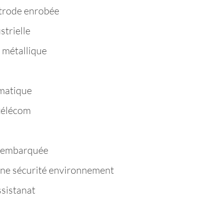
trode enrobée
strielle
 métallique
matique
télécom
e embarquée
ène sécurité environnement
ssistanat