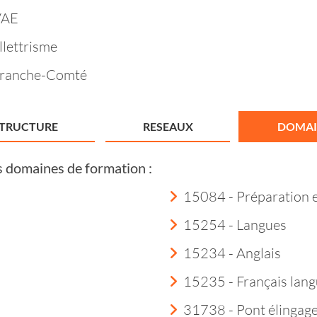
VAE
llettrisme
Franche-Comté
STRUCTURE
RESEAUX
DOMAI
s domaines de formation :
15084 - Préparation 
15254 - Langues
15234 - Anglais
15235 - Français lang
31738 - Pont élingag