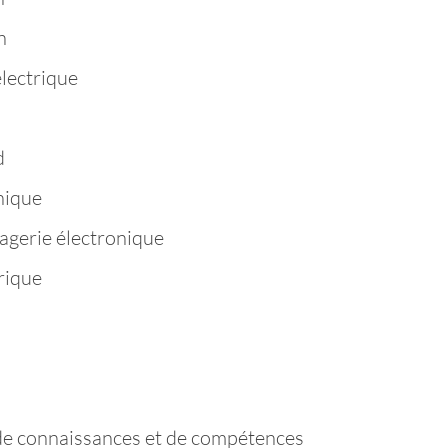
n
électrique
d
hique
agerie électronique
rique
de connaissances et de compétences