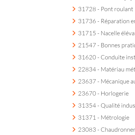
31728 - Pont roulant
31736 - Réparation e
31715 - Nacelle éléva
21547 - Bonnes prati
31620 - Conduite insta
22834 - Matériau mét
23637 - Mécanique a
23670 - Horlogerie
31354 - Qualité indust
31371 - Métrologie
23083 - Chaudronner