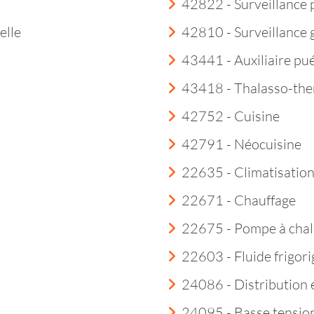
42822 - Surveillance 
elle
42810 - Surveillance
43441 - Auxiliaire pué
43418 - Thalasso-th
42752 - Cuisine
42791 - Néocuisine
22635 - Climatisatio
22671 - Chauffage
22675 - Pompe à chal
22603 - Fluide frigor
24086 - Distribution é
24095 - Basse tensio