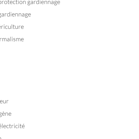
protection gardiennage
 gardiennage
riculture
ermalisme
n
eur
igène
lectricité
n