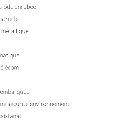
trode enrobée
strielle
 métallique
matique
télécom
e embarquée
ène sécurité environnement
ssistanat