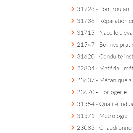
31728 - Pont roulant
31736 - Réparation e
31715 - Nacelle éléva
21547 - Bonnes prati
31620 - Conduite insta
22834 - Matériau mét
23637 - Mécanique a
23670 - Horlogerie
31354 - Qualité indust
31371 - Métrologie
23083 - Chaudronner