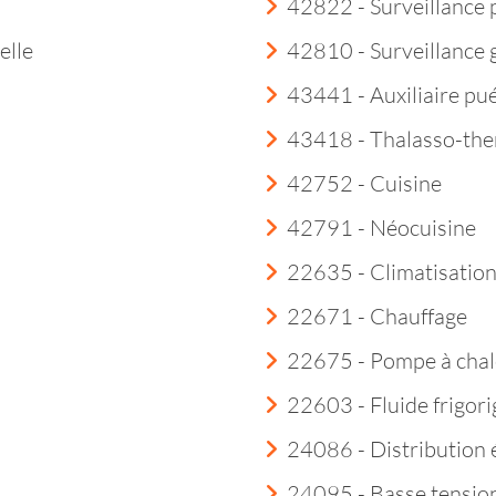
42822 - Surveillance 
elle
42810 - Surveillance
43441 - Auxiliaire pué
43418 - Thalasso-th
42752 - Cuisine
42791 - Néocuisine
22635 - Climatisatio
22671 - Chauffage
22675 - Pompe à chal
22603 - Fluide frigor
24086 - Distribution é
24095 - Basse tensio