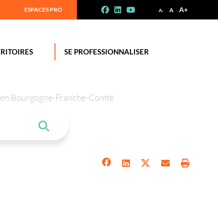
A+
ESPACES PRO
A
A-
RITOIRES
SE PROFESSIONNALISER
tion en Bourgogne-Franche-Comté