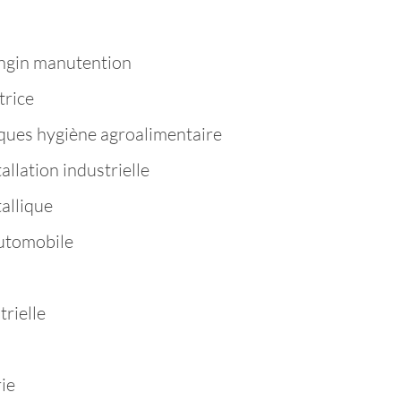
ngin manutention
trice
ques hygiène agroalimentaire
llation industrielle
allique
utomobile
rielle
ie