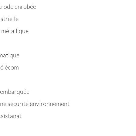
trode enrobée
strielle
 métallique
matique
télécom
e embarquée
ène sécurité environnement
ssistanat