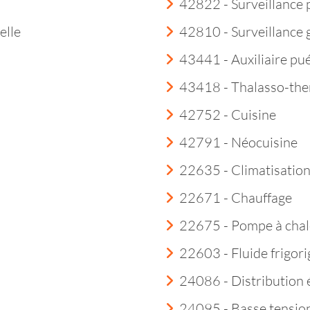
42822 - Surveillance 
elle
42810 - Surveillance
43441 - Auxiliaire pué
43418 - Thalasso-th
42752 - Cuisine
42791 - Néocuisine
22635 - Climatisatio
22671 - Chauffage
22675 - Pompe à chal
22603 - Fluide frigor
24086 - Distribution é
24095 - Basse tensio