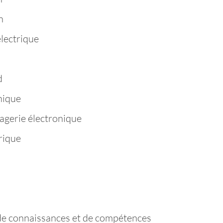
n
électrique
d
hique
agerie électronique
rique
de connaissances et de compétences