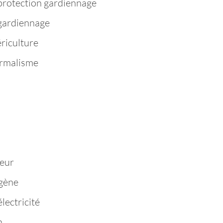
protection gardiennage
 gardiennage
riculture
ermalisme
n
eur
igène
lectricité
n