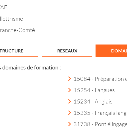
VAE
llettrisme
Franche-Comté
STRUCTURE
RESEAUX
DOMAI
s domaines de formation :
15084 - Préparation 
15254 - Langues
15234 - Anglais
15235 - Français lang
31738 - Pont élingag