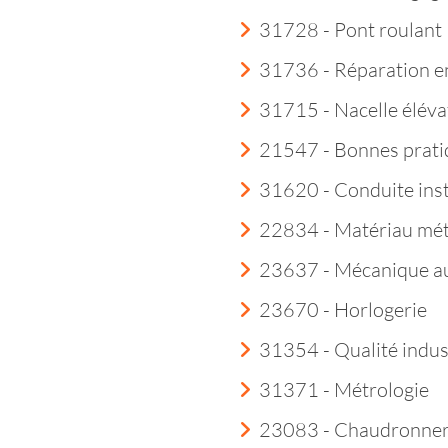
31728 - Pont roulant
31736 - Réparation e
31715 - Nacelle éléva
21547 - Bonnes prati
31620 - Conduite insta
22834 - Matériau mét
23637 - Mécanique a
23670 - Horlogerie
31354 - Qualité indust
31371 - Métrologie
23083 - Chaudronner