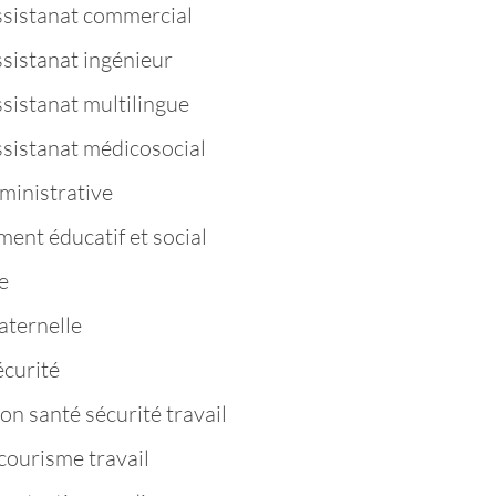
ssistanat commercial
ssistanat ingénieur
sistanat multilingue
ssistanat médicosocial
ministrative
nt éducatif et social
e
aternelle
curité
n santé sécurité travail
ourisme travail