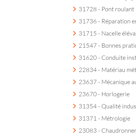
31728 - Pont roulant
31736 - Réparation e
31715 - Nacelle éléva
21547 - Bonnes prati
31620 - Conduite insta
22834 - Matériau mét
23637 - Mécanique a
23670 - Horlogerie
31354 - Qualité indust
31371 - Métrologie
23083 - Chaudronner