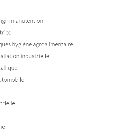
ngin manutention
trice
ques hygiène agroalimentaire
llation industrielle
allique
utomobile
rielle
ie