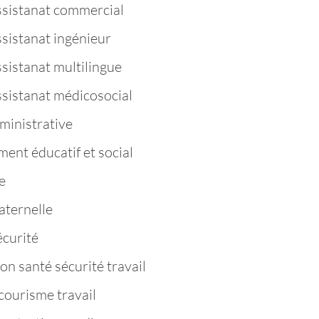
ssistanat commercial
ssistanat ingénieur
sistanat multilingue
ssistanat médicosocial
ministrative
nt éducatif et social
e
aternelle
curité
n santé sécurité travail
ourisme travail