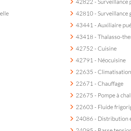
42822 - Surveillance 
elle
42810 - Surveillance
43441 - Auxiliaire pué
43418 - Thalasso-th
42752 - Cuisine
42791 - Néocuisine
22635 - Climatisatio
22671 - Chauffage
22675 - Pompe à chal
22603 - Fluide frigor
24086 - Distribution é
24095 - Basse tensio