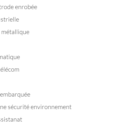
trode enrobée
strielle
 métallique
matique
télécom
e embarquée
ène sécurité environnement
ssistanat