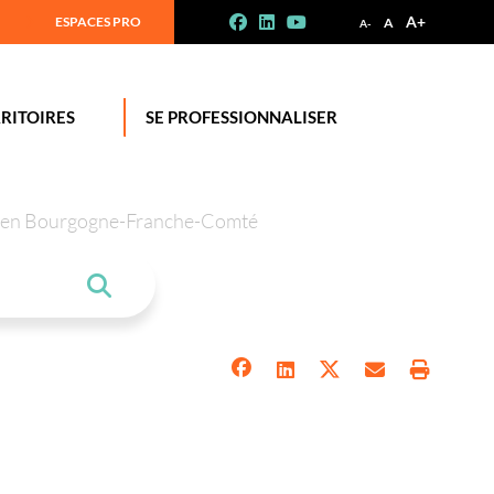
A+
ESPACES PRO
A
A-
RITOIRES
SE PROFESSIONNALISER
tion en Bourgogne-Franche-Comté