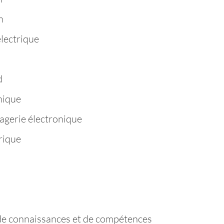
n
électrique
d
hique
agerie électronique
rique
de connaissances et de compétences