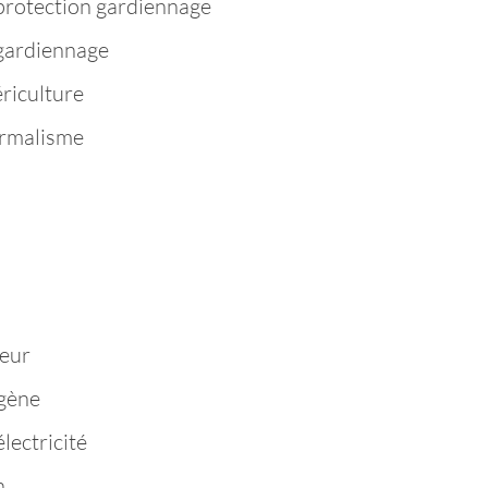
protection gardiennage
 gardiennage
riculture
ermalisme
n
eur
igène
lectricité
n