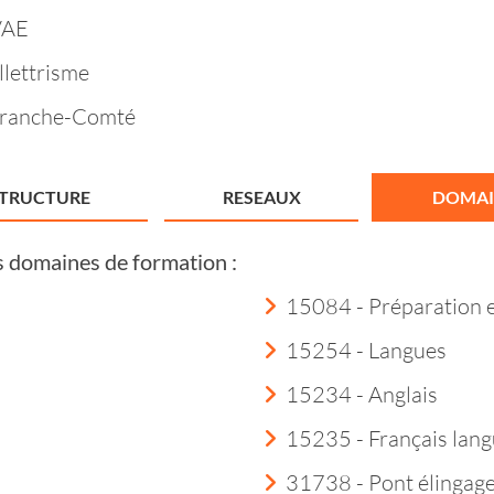
VAE
llettrisme
Franche-Comté
STRUCTURE
RESEAUX
DOMAI
s domaines de formation :
15084 - Préparation 
15254 - Langues
15234 - Anglais
15235 - Français lang
31738 - Pont élingag