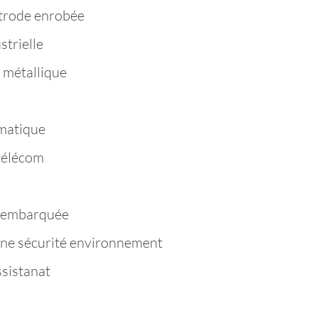
trode enrobée
strielle
 métallique
matique
télécom
e embarquée
ène sécurité environnement
ssistanat