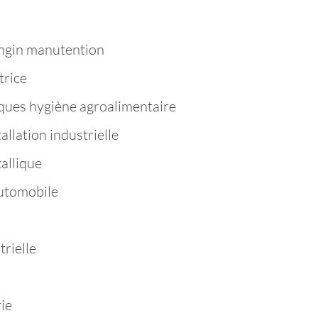
ngin manutention
trice
ques hygiène agroalimentaire
llation industrielle
allique
utomobile
rielle
ie