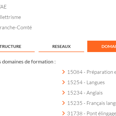
VAE
llettrisme
Franche-Comté
STRUCTURE
RESEAUX
DOMAI
s domaines de formation :
15084 - Préparation 
15254 - Langues
15234 - Anglais
15235 - Français lang
31738 - Pont élingag