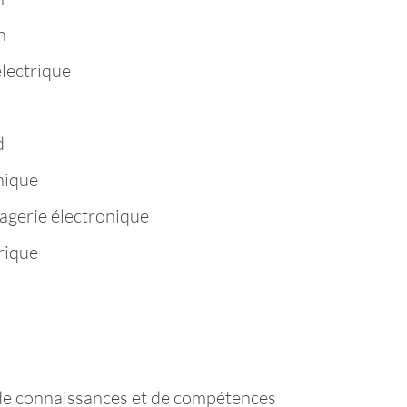
n
électrique
d
hique
agerie électronique
rique
de connaissances et de compétences