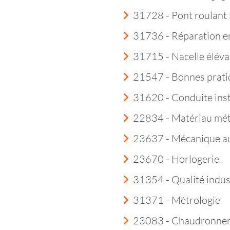
31728 - Pont roulant
31736 - Réparation e
31715 - Nacelle éléva
21547 - Bonnes prati
31620 - Conduite insta
22834 - Matériau mét
23637 - Mécanique a
23670 - Horlogerie
31354 - Qualité indust
31371 - Métrologie
23083 - Chaudronner