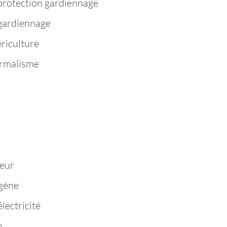
protection gardiennage
 gardiennage
riculture
ermalisme
n
eur
igène
lectricité
n