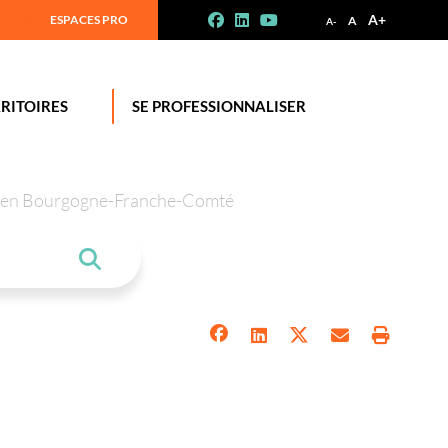
A+
ESPACES PRO
A
A-
RITOIRES
SE PROFESSIONNALISER
tion en Bourgogne-Franche-Comté