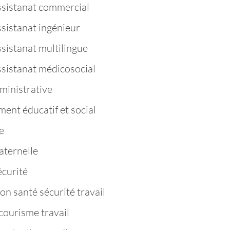
ssistanat commercial
ssistanat ingénieur
sistanat multilingue
ssistanat médicosocial
ministrative
nt éducatif et social
e
aternelle
curité
n santé sécurité travail
ourisme travail