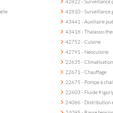
42822 - Surveillance 
elle
42810 - Surveillance
43441 - Auxiliaire pué
43418 - Thalasso-th
42752 - Cuisine
42791 - Néocuisine
22635 - Climatisatio
22671 - Chauffage
22675 - Pompe à chal
22603 - Fluide frigor
24086 - Distribution é
24095 - Basse tensio