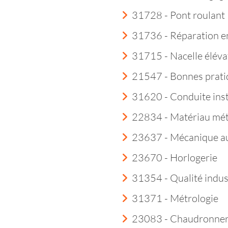
31728 - Pont roulant
31736 - Réparation e
31715 - Nacelle éléva
21547 - Bonnes prati
31620 - Conduite insta
22834 - Matériau mét
23637 - Mécanique a
23670 - Horlogerie
31354 - Qualité indust
31371 - Métrologie
23083 - Chaudronner