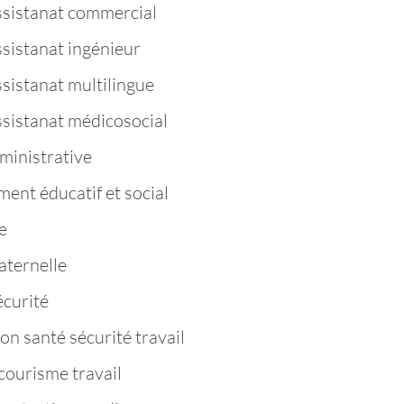
ssistanat commercial
ssistanat ingénieur
sistanat multilingue
ssistanat médicosocial
ministrative
nt éducatif et social
e
aternelle
curité
n santé sécurité travail
ourisme travail