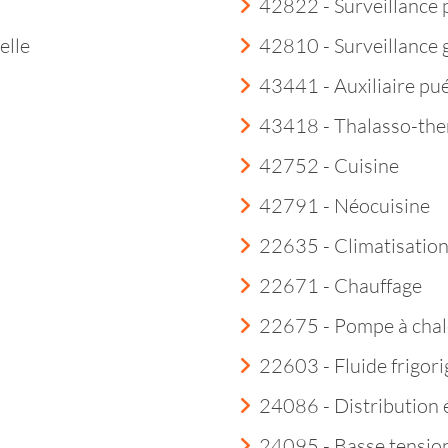
42822 - Surveillance 
elle
42810 - Surveillance
43441 - Auxiliaire pué
43418 - Thalasso-th
42752 - Cuisine
42791 - Néocuisine
22635 - Climatisatio
22671 - Chauffage
22675 - Pompe à chal
22603 - Fluide frigor
24086 - Distribution é
24095 - Basse tensio