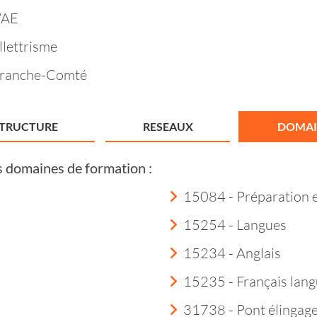
VAE
llettrisme
Franche-Comté
STRUCTURE
RESEAUX
DOMAI
s domaines de formation :
15084 - Préparation 
15254 - Langues
15234 - Anglais
15235 - Français lang
31738 - Pont élingag