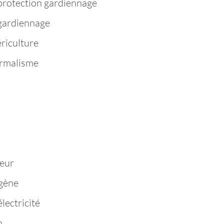
protection gardiennage
 gardiennage
riculture
ermalisme
n
eur
igène
lectricité
n