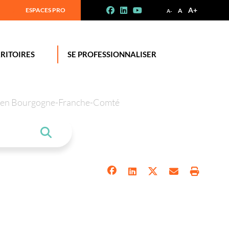
A+
ESPACES PRO
A
A-
RITOIRES
SE PROFESSIONNALISER
tion en Bourgogne-Franche-Comté