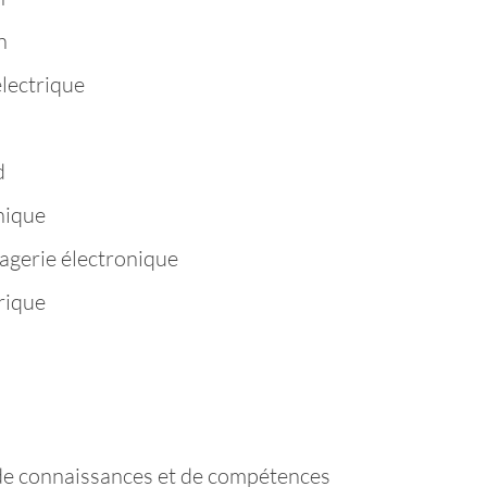
n
électrique
d
hique
agerie électronique
rique
de connaissances et de compétences