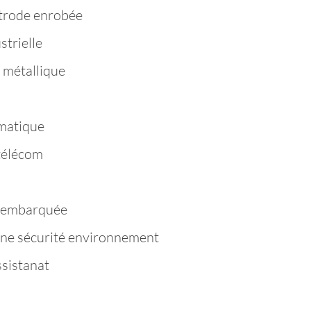
trode enrobée
strielle
 métallique
matique
télécom
e embarquée
ène sécurité environnement
ssistanat