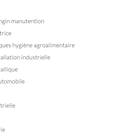
ngin manutention
trice
ques hygiène agroalimentaire
llation industrielle
allique
utomobile
rielle
ie